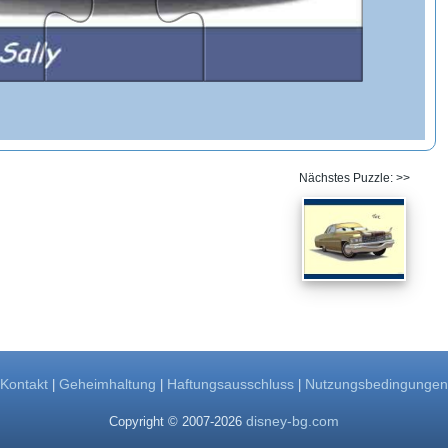
Nächstes Puzzle: >>
Kontakt
Geheimhaltung
Haftungsausschluss
Nutzungsbedingungen
|
|
|
disney-bg.com
Copyright © 2007-2026