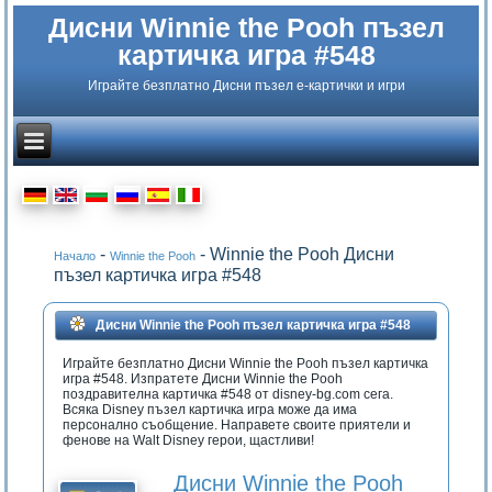
Дисни Winnie the Pooh пъзел
картичка игра #548
Играйте безплатно Дисни пъзел е-картички и игри
-
- Winnie the Pooh
Дисни
Начало
Winnie the Pooh
пъзел картичка игра #548
Дисни Winnie the Pooh пъзел картичка игра #548
Играйте безплатно Дисни Winnie the Pooh пъзел картичка
игра #548. Изпратете Дисни Winnie the Pooh
поздравителна картичка #548 от disney-bg.com сега.
Всяка Disney пъзел картичка игра може да има
персонално съобщение. Направете своите приятели и
фенове на Walt Disney герои, щастливи!
Дисни Winnie the Pooh